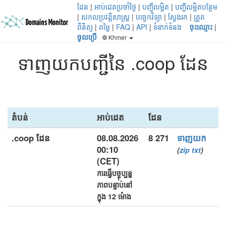
ដែន
|
អាប់ដេតប្រចាំថ្ងៃ
|
បញ្ជីលម្អិត
|
បញ្ជីលម្អិតបន្ថែម
|
សកលប្រវត្តិសាស្ត្រ
|
បច្ចេកវិទ្យា
|
ស្វែងរក
|
ត្រួត
ពិនិត្យ
|
តម្លៃ
|
FAQ
|
API
|
ទំនាក់ទំនង
ចុះឈ្មោះ
|
ចូលប្រើ
Khmer
ទាញយកបញ្ជីនៃ .coop ដែន
តំបន់
អាប់ដេត
ដែន
.coop ដែន
08.08.2026
8 271
ទាញយក
00:10
(
zip
txt
)
(CET)
ការធ្វើបច្ចុប្បន្ន
ភាពបន្ទាប់នៅ
ក្នុង 12 ម៉ោង