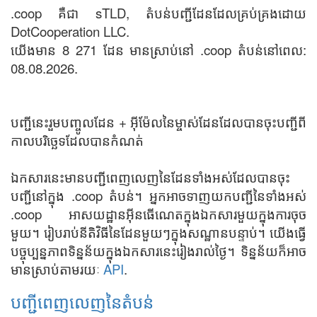
.coop គឺជា sTLD, តំបន់បញ្ជីដែនដែលគ្រប់គ្រងដោយ
DotCooperation LLC.
យើងមាន 8 271 ដែន មានស្រាប់នៅ .coop តំបន់នៅពេល:
08.08.2026.
បញ្ជីនេះរួមបញ្ចូលដែន + អ៊ីម៉ែលនៃម្ចាស់ដែនដែលបានចុះបញ្ជីពី
កាលបរិច្ឆេទដែលបានកំណត់
ឯកសារនេះមានបញ្ជីពេញលេញនៃដែនទាំងអស់ដែលបានចុះ
បញ្ជីនៅក្នុង .coop តំបន់។ អ្នកអាចទាញយកបញ្ជីនៃទាំងអស់
.coop អាសយដ្ឋានអ៊ីនធើណេតក្នុងឯកសារមួយក្នុងការចុច
មួយ។ រៀបរាប់នីតិវិធីនៃដែនមួយៗក្នុងសណ្ឋានបន្ទាប់។ យើងធ្វើ
បច្ចុប្បន្នភាពទិន្នន័យក្នុងឯកសារនេះរៀងរាល់ថ្ងៃ។ ទិន្នន័យក៏អាច
មានស្រាប់តាមរយៈ
API
.
បញ្ជីពេញលេញនៃតំបន់