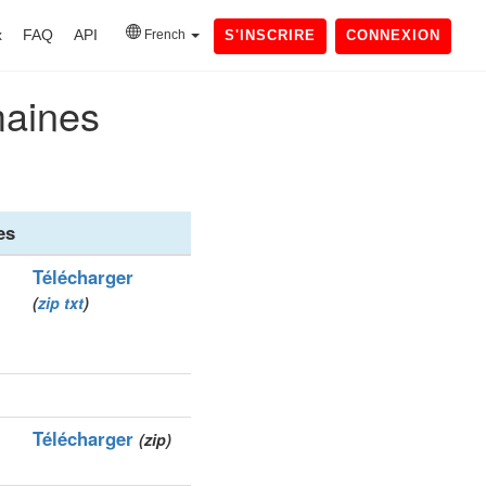
x
FAQ
API
French
S'INSCRIRE
CONNEXION
maines
es
Télécharger
(
zip
txt
)
Télécharger
(zip)