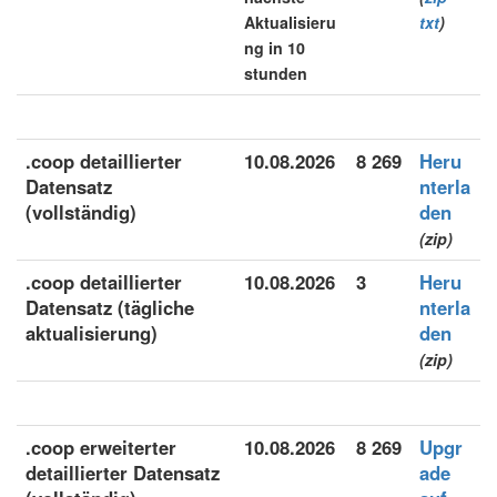
Aktualisieru
txt
)
ng in 10
stunden
.coop detaillierter
10.08.2026
8 269
Heru
Datensatz
nterla
(vollständig)
den
(zip)
.coop detaillierter
10.08.2026
3
Heru
Datensatz (tägliche
nterla
aktualisierung)
den
(zip)
.coop erweiterter
10.08.2026
8 269
Upgr
detaillierter Datensatz
ade