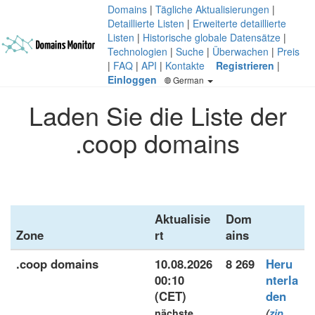
Domains
|
Tägliche Aktualisierungen
|
Detaillierte Listen
|
Erweiterte detaillierte
Listen
|
Historische globale Datensätze
|
Technologien
|
Suche
|
Überwachen
|
Preis
|
FAQ
|
API
|
Kontakte
Registrieren
|
Einloggen
German
Laden Sie die Liste der
.coop domains
Aktualisie
Dom
Zone
rt
ains
.coop domains
10.08.2026
8 269
Heru
00:10
nterla
(CET)
den
nächste
(
zip