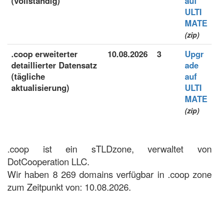
(vollständig)
auf
ULTI
MATE
(zip)
.coop erweiterter
10.08.2026
3
Upgr
detaillierter Datensatz
ade
(tägliche
auf
aktualisierung)
ULTI
MATE
(zip)
.coop ist ein sTLDzone, verwaltet von
DotCooperation LLC.
Wir haben 8 269 domains verfügbar in .coop zone
zum Zeitpunkt von: 10.08.2026.