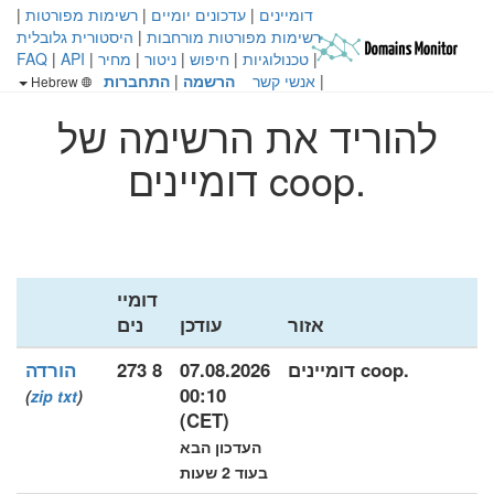
דומיינים
|
עדכונים יומיים
|
רשימות מפורטות
|
רשימות מפורטות מורחבות
|
היסטורית גלובלית
|
טכנולוגיות
|
חיפוש
|
ניטור
|
מחיר
|
API
|
FAQ
|
אנשי קשר
הרשמה
|
התחברות
Hebrew
להוריד את הרשימה של
.coop דומיינים
דומיי
אזור
עודכן
נים
.coop דומיינים
07.08.2026
8 273
הורדה
00:10
)
zip
txt
(
(CET)
העדכון הבא
בעוד 2 שעות