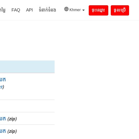
តម្លៃ
FAQ
API
ទំនាក់ទំនង
Khmer
ចុះឈ្មោះ
ចូលប្រើ
យក
xt
)
យក
(zip)
យក
(zip)