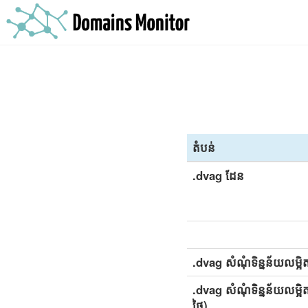
តំបន់
.dvag ដែន
.dvag សំណុំទិន្នន័យលម្អិត
.dvag សំណុំទិន្នន័យលម្អិត
ថ្ងៃ)