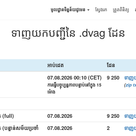
មូលដ្ឋានទិន្នន័យដូមេន
ស្វែងរក
ត្រួតពិនិត្យ
ទាញយកបញ្ជីនៃ .dvag ដែន
អាប់ដេត
ដែន
07.08.2026 00:10 (CET)
9 250
ទាញ
ការធ្វើបច្ចុប្បន្នភាពបន្ទាប់នៅក្នុង 15
(
zip
t
ម៉ោង
 (full)
07.08.2026
9 250
ទាញ
 (បន្ទាន់សម័យប្រចាំ
07.08.2026
2
ទាញ