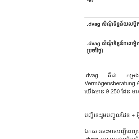
.dvag សំណុំទិន្នន័យលម្អិត
.dvag សំណុំទិន្នន័យលម្អិ
ប្រចាំថ្ងៃ)
.dvag គឺជា កម្រងតំ
Vermögensberatung A
យើងមាន 9 250 ដែន មាន
បញ្ជីនេះរួមបញ្ចូលដែន +
ឯកសារនេះមានបញ្ជីពេញល
.dvag អាសយដ្ឋានអ៊ីនធើណ