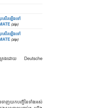
្យប្រសើរឡើងទៅ
IMATE
(zip)
្យប្រសើរឡើងទៅ
IMATE
(zip)
រប់គ្រងដោយ Deutsche
ាចទាញយកបញ្ជីនៃទាំងអស់
្នុងសណ្ឋានបន្ទាប់។ យើង