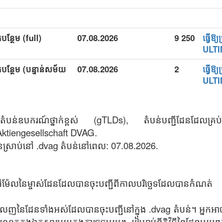
បន្ថែម (full)
07.08.2026
9 250
ធ្វើឱ
ULT
តបន្ថែម (បន្ទាន់សម័យ
07.08.2026
2
ធ្វើឱ
ULT
បន់ឧបករណ៍ថ្នាក់ខ្ពស់ (gTLDs), តំបន់បញ្ជីដែនដែលគ្
ktiengesellschaft DVAG.
ស្រាប់នៅ .dvag តំបន់នៅពេល: 07.08.2026.
 អ៊ីម៉ែលនៃម្ចាស់ដែនដែលបានចុះបញ្ជីពីកាលបរិច្ឆេទដែលបានកំណត់
េញនៃដែនទាំងអស់ដែលបានចុះបញ្ជីនៅក្នុង .dvag តំបន់។ អ្នកអ
េតក្នុងឯកសារមួយក្នុងការចុចមួយ។ រៀបរាប់នីតិវិធីនៃដែនមួយៗក