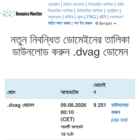
ডোমেইন
|
দৈনিক আপডেট
|
বিস্তারিত তালিকা
|
বর্ধিত
বিস্তারিত তালিকা
|
ঐতিহাসিক বৈশ্বিক
|
প্রযুক্তি
|
অনুসন্ধান
|
মনিটর
|
মূল্য
|
FAQ
|
API
|
যোগাযোগ
সাইন আপ করুন
|
লগ ইন করুন
Bengali
নতুন নিবন্ধিত ডোমেইনের তালিকা
ডাউনলোড করুন .dvag ডোমেন
ডোমেই
জোন
আপডেটেড
ন
.dvag ডোমেন
09.08.2026
9 251
ডাউনলোড
00:10
করুন
(CET)
(
zip
txt
)
পরবর্তী আপডেট
18 ঘণ্টা