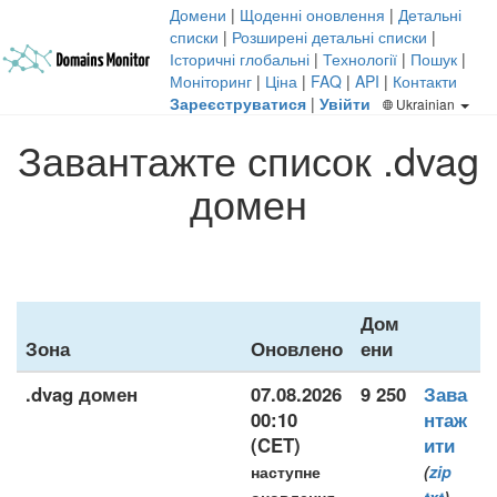
Домени
|
Щоденні оновлення
|
Детальні
списки
|
Розширені детальні списки
|
Історичні глобальні
|
Технології
|
Пошук
|
Моніторинг
|
Ціна
|
FAQ
|
API
|
Контакти
Зареєструватися
|
Увійти
Ukrainian
Завантажте список .dvag
домен
Дом
Зона
Оновлено
ени
.dvag домен
07.08.2026
9 250
Зава
00:10
нтаж
(CET)
ити
наступне
(
zip