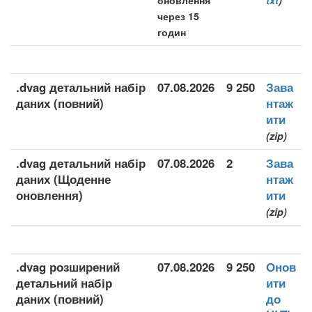
оновлення
txt
)
через 15
годин
.dvag детальний набір
07.08.2026
9 250
Зава
даних (повний)
нтаж
ити
(zip)
.dvag детальний набір
07.08.2026
2
Зава
даних (Щоденне
нтаж
оновлення)
ити
(zip)
.dvag розширений
07.08.2026
9 250
Онов
детальний набір
ити
даних (повний)
до