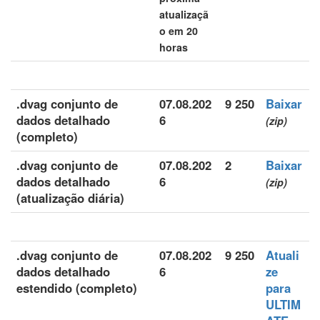
atualizaçã
o em 20
horas
.dvag conjunto de
07.08.202
9 250
Baixar
dados detalhado
6
(zip)
(completo)
.dvag conjunto de
07.08.202
2
Baixar
dados detalhado
6
(zip)
(atualização diária)
.dvag conjunto de
07.08.202
9 250
Atuali
dados detalhado
6
ze
estendido (completo)
para
ULTIM