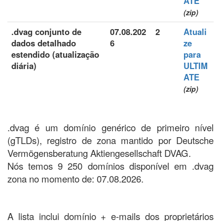
ATE
(zip)
.dvag conjunto de
07.08.202
2
Atuali
dados detalhado
6
ze
estendido (atualização
para
diária)
ULTIM
ATE
(zip)
.dvag é um domínio genérico de primeiro nível
(gTLDs), registro de zona mantido por Deutsche
Vermögensberatung Aktiengesellschaft DVAG.
Nós temos 9 250 domínios disponível em .dvag
zona no momento de: 07.08.2026.
A lista inclui domínio + e-mails dos proprietários