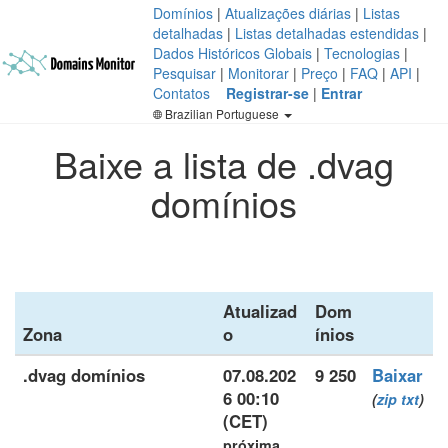
Domínios
|
Atualizações diárias
|
Listas
detalhadas
|
Listas detalhadas estendidas
|
Dados Históricos Globais
|
Tecnologias
|
Pesquisar
|
Monitorar
|
Preço
|
FAQ
|
API
|
Contatos
Registrar-se
|
Entrar
Brazilian Portuguese
Baixe a lista de .dvag
domínios
Atualizad
Dom
Zona
o
ínios
.dvag domínios
07.08.202
9 250
Baixar
6 00:10
(
zip
txt
)
(CET)
próxima