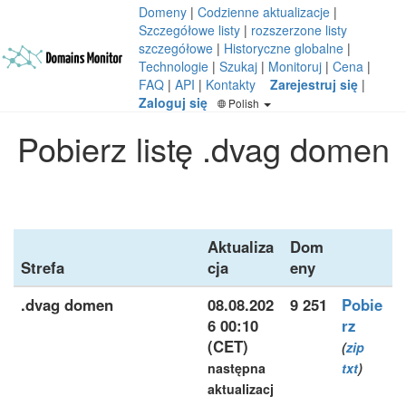
Domeny
|
Codzienne aktualizacje
|
Szczegółowe listy
|
rozszerzone listy
szczegółowe
|
Historyczne globalne
|
Technologie
|
Szukaj
|
Monitoruj
|
Cena
|
FAQ
|
API
|
Kontakty
Zarejestruj się
|
Zaloguj się
Polish
Pobierz listę .dvag domen
Aktualiza
Dom
Strefa
cja
eny
.dvag domen
08.08.202
9 251
Pobie
6 00:10
rz
(CET)
(
zip
następna
txt
)
aktualizacj