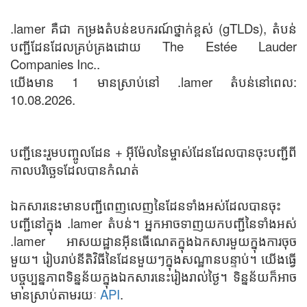
.lamer គឺជា កម្រងតំបន់ឧបករណ៍ថ្នាក់ខ្ពស់ (gTLDs), តំបន់
បញ្ជីដែនដែលគ្រប់គ្រងដោយ The Estée Lauder
Companies Inc..
យើងមាន 1 មានស្រាប់នៅ .lamer តំបន់នៅពេល:
10.08.2026.
បញ្ជីនេះរួមបញ្ចូលដែន + អ៊ីម៉ែលនៃម្ចាស់ដែនដែលបានចុះបញ្ជីពី
កាលបរិច្ឆេទដែលបានកំណត់
ឯកសារនេះមានបញ្ជីពេញលេញនៃដែនទាំងអស់ដែលបានចុះ
បញ្ជីនៅក្នុង .lamer តំបន់។ អ្នកអាចទាញយកបញ្ជីនៃទាំងអស់
.lamer អាសយដ្ឋានអ៊ីនធើណេតក្នុងឯកសារមួយក្នុងការចុច
មួយ។ រៀបរាប់នីតិវិធីនៃដែនមួយៗក្នុងសណ្ឋានបន្ទាប់។ យើងធ្វើ
បច្ចុប្បន្នភាពទិន្នន័យក្នុងឯកសារនេះរៀងរាល់ថ្ងៃ។ ទិន្នន័យក៏អាច
មានស្រាប់តាមរយៈ
API
.