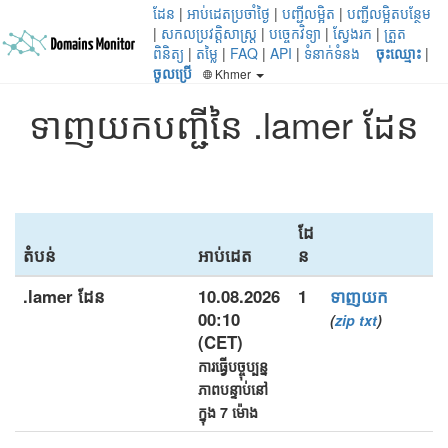
ដែន
|
អាប់ដេតប្រចាំថ្ងៃ
|
បញ្ជីលម្អិត
|
បញ្ជីលម្អិតបន្ថែម
|
សកលប្រវត្តិសាស្ត្រ
|
បច្ចេកវិទ្យា
|
ស្វែងរក
|
ត្រួត
ពិនិត្យ
|
តម្លៃ
|
FAQ
|
API
|
ទំនាក់ទំនង
ចុះឈ្មោះ
|
ចូលប្រើ
Khmer
ទាញយកបញ្ជីនៃ .lamer ដែន
ដែ
តំបន់
អាប់ដេត
ន
.lamer ដែន
10.08.2026
1
ទាញយក
00:10
(
zip
txt
)
(CET)
ការធ្វើបច្ចុប្បន្ន
ភាពបន្ទាប់នៅ
ក្នុង 7 ម៉ោង