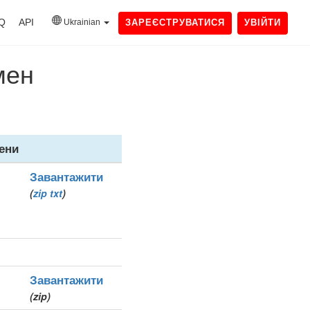
Q
API
Ukrainian
ЗАРЕЄСТРУВАТИСЯ
УВІЙТИ
мен
ени
Завантажити
(
zip
txt
)
Завантажити
(zip)