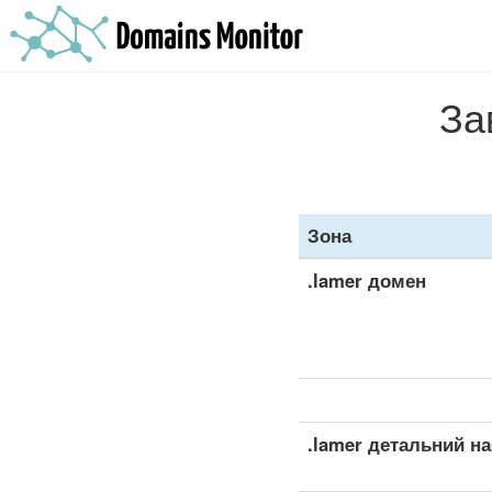
За
Зона
.lamer домен
.lamer детальний на