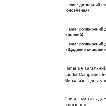
.lamer детальний н
оновлення)
.lamer розширений 
(повний)
.lamer розширений 
(Щоденне оновленн
.lamer це загальни
Lauder Companies Inc
Ми маємо 1 доступні 
Список містить дом
відрізання