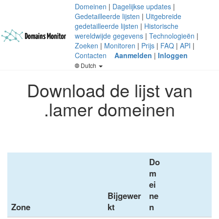
Domeinen
|
Dagelijkse updates
|
Gedetailleerde lijsten
|
Uitgebreide
gedetailleerde lijsten
|
Historische
wereldwijde gegevens
|
Technologieën
|
Zoeken
|
Monitoren
|
Prijs
|
FAQ
|
API
|
Contacten
Aanmelden
|
Inloggen
Dutch
Download de lijst van
.lamer domeinen
Do
m
ei
Bijgewer
ne
Zone
kt
n