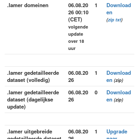
.lamer domeinen
06.08.20
1
Download
26 00:10
en
(CET)
(
zip
txt
)
volgende
update
over 18
uur
.lamer gedetailleerde
06.08.20
1
Download
dataset (volledig)
26
en
(zip)
.lamer gedetailleerde
06.08.20
0
Download
dataset (dagelijkse
26
en
(zip)
update)
.lamer uitgebreide
06.08.20
1
Upgrade
gedetailleerde dataset
26
naar