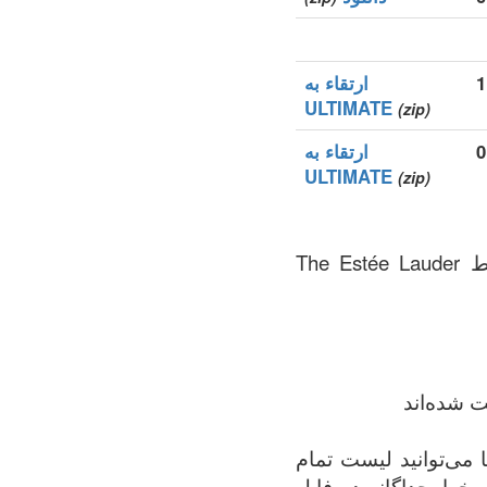
1
ارتقاء به
ULTIMATE
(zip)
0
ارتقاء به
ULTIMATE
(zip)
.lamer یک دامنه‌های سطح بالای عمومی (gTLDs), رجیستری منطقه که توسط The Estée Lauder
ت شده‌اند
 دامنه‌های ثبت‌شده در .lamer منطقه. شما می‌توانید لیست تمام
ک خط جداگانه در فایل