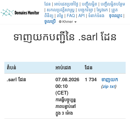
ដែន
|
អាប់ដេតប្រចាំថ្ងៃ
|
បញ្ជីលម្អិត
|
បញ្ជីលម្អិតបន្ថែម
|
សកលប្រវត្តិសាស្ត្រ
|
បច្ចេកវិទ្យា
|
ស្វែងរក
|
ត្រួត
ពិនិត្យ
|
តម្លៃ
|
FAQ
|
API
|
ទំនាក់ទំនង
ចុះឈ្មោះ
|
ចូលប្រើ
Khmer
ទាញយកបញ្ជីនៃ .sarl ដែន
តំបន់
អាប់ដេត
ដែន
.sarl ដែន
07.08.2026
1 734
ទាញយក
00:10
(
zip
txt
)
(CET)
ការធ្វើបច្ចុប្បន្ន
ភាពបន្ទាប់នៅ
ក្នុង 3 ម៉ោង