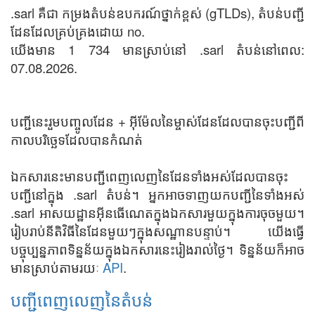
.sarl គឺជា កម្រងតំបន់ឧបករណ៍ថ្នាក់ខ្ពស់ (gTLDs), តំបន់បញ្ជី
ដែនដែលគ្រប់គ្រងដោយ no.
យើងមាន 1 734 មានស្រាប់នៅ .sarl តំបន់នៅពេល:
07.08.2026.
បញ្ជីនេះរួមបញ្ចូលដែន + អ៊ីម៉ែលនៃម្ចាស់ដែនដែលបានចុះបញ្ជីពី
កាលបរិច្ឆេទដែលបានកំណត់
ឯកសារនេះមានបញ្ជីពេញលេញនៃដែនទាំងអស់ដែលបានចុះ
បញ្ជីនៅក្នុង .sarl តំបន់។ អ្នកអាចទាញយកបញ្ជីនៃទាំងអស់
.sarl អាសយដ្ឋានអ៊ីនធើណេតក្នុងឯកសារមួយក្នុងការចុចមួយ។
រៀបរាប់នីតិវិធីនៃដែនមួយៗក្នុងសណ្ឋានបន្ទាប់។ យើងធ្វើ
បច្ចុប្បន្នភាពទិន្នន័យក្នុងឯកសារនេះរៀងរាល់ថ្ងៃ។ ទិន្នន័យក៏អាច
មានស្រាប់តាមរយៈ
API
.
បញ្ជីពេញលេញនៃតំបន់