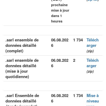
prochaine
mise à jour
dans 1
heures
.sarl ensemble de
06.08.202
1 734
Téléch
données détaillé
6
arger
(complet)
(zip)
.sarl ensemble de
06.08.202
2
Téléch
données détaillé
6
arger
(mise à jour
(zip)
quotidienne)
.sarl Ensemble de
06.08.202
1 734
Mise à
données détaillé
6
niveau