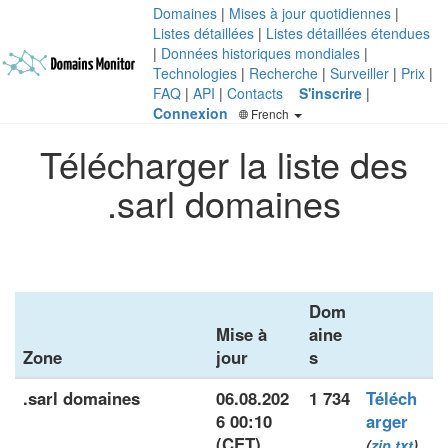
Domaines
|
Mises à jour quotidiennes
|
Listes détaillées
|
Listes détaillées étendues
|
Données historiques mondiales
|
Technologies
|
Recherche
|
Surveiller
|
Prix
|
FAQ
|
API
|
Contacts
S'inscrire
|
Connexion
French
Télécharger la liste des
.sarl domaines
Dom
Mise à
aine
Zone
jour
s
.sarl domaines
06.08.202
1 734
Téléch
6 00:10
arger
(CET)
(
zip
txt
)