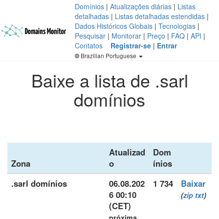
Domínios
|
Atualizações diárias
|
Listas
detalhadas
|
Listas detalhadas estendidas
|
Dados Históricos Globais
|
Tecnologias
|
Pesquisar
|
Monitorar
|
Preço
|
FAQ
|
API
|
Contatos
Registrar-se
|
Entrar
Brazilian Portuguese
Baixe a lista de .sarl
domínios
Atualizad
Dom
Zona
o
ínios
.sarl domínios
06.08.202
1 734
Baixar
6 00:10
(
zip
txt
)
(CET)
próxima