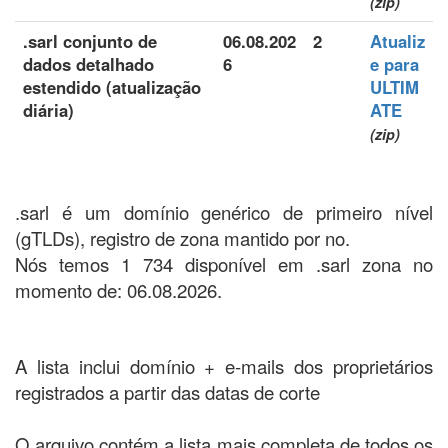
(zip)
.sarl conjunto de
06.08.202
2
Atualiz
dados detalhado
6
e para
estendido (atualização
ULTIM
diária)
ATE
(zip)
.sarl é um domínio genérico de primeiro nível
(gTLDs), registro de zona mantido por no.
Nós temos 1 734 disponível em .sarl zona no
momento de: 06.08.2026.
A lista inclui domínio + e-mails dos proprietários
registrados a partir das datas de corte
O arquivo contém a lista mais completa de todos os