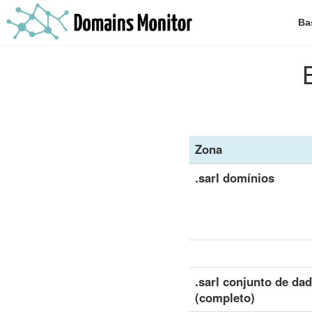
Ba
Zona
.sarl domínios
.sarl conjunto de da
(completo)