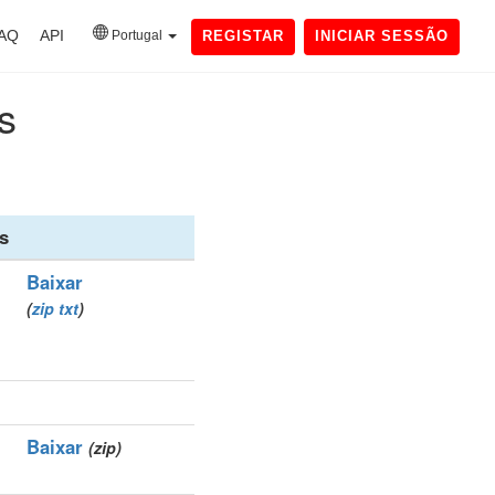
AQ
API
Portugal
REGISTAR
INICIAR SESSÃO
s
s
Baixar
(
zip
txt
)
Baixar
(zip)