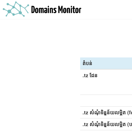
តំបន់
.tz ដែន
.tz សំណុំទិន្នន័យលម្អិត (f
.tz សំណុំទិន្នន័យលម្អិត (បន