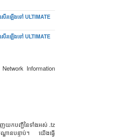
យប្រសើរឡើងទៅ ULTIMATE
យប្រសើរឡើងទៅ ULTIMATE
a Network Information
ាញយកបញ្ជីនៃទាំងអស់ .tz
សណ្ឋានបន្ទាប់។ យើងធ្វើ