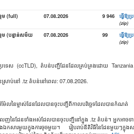
ថែម (full)
07.08.2026
9 946
ធ្វើឱ្
(zip)
្ថែម (បន្ទាន់សម័យ
07.08.2026
99
ធ្វើឱ្
(zip)
ូដប្រទេស (ccTLD), តំបន់បញ្ជីដែនដែលគ្រប់គ្រងដោយ Tanzani
ស្រាប់នៅ .tz តំបន់នៅពេល: 07.08.2026.
 អ៊ីម៉ែលនៃម្ចាស់ដែនដែលបានចុះបញ្ជីពីកាលបរិច្ឆេទដែលបានកំណត់
ញនៃដែនទាំងអស់ដែលបានចុះបញ្ជីនៅក្នុង .tz តំបន់។ អ្នកអាចទ
ុងឯកសារមួយក្នុងការចុចមួយ។ រៀបរាប់នីតិវិធីនៃដែនមួយៗក្នុង