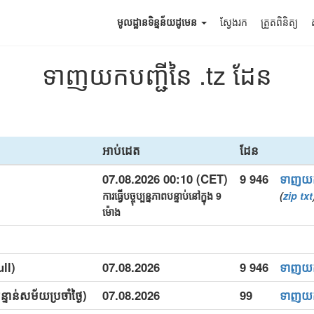
មូលដ្ឋានទិន្នន័យដូមេន
ស្វែងរក
ត្រួតពិនិត្យ
ទាញយកបញ្ជីនៃ .tz ដែន
អាប់ដេត
ដែន
07.08.2026 00:10 (CET)
9 946
ទាញយ
ការធ្វើបច្ចុប្បន្នភាពបន្ទាប់នៅក្នុង 9
(
zip
txt
ម៉ោង
ull)
07.08.2026
9 946
ទាញយ
្ទាន់សម័យប្រចាំថ្ងៃ)
07.08.2026
99
ទាញយ