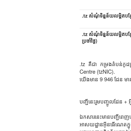
.tz សំណុំទិន្នន័យលម្អិតបន្
.tz សំណុំទិន្នន័យលម្អិតបន
ប្រចាំថ្ងៃ)
.tz គឺជា កម្រងតំបន់ក
Centre (tzNIC).
យើងមាន 9 946 ដែន មាន
បញ្ជីនេះរួមបញ្ចូលដែន +
ឯកសារនេះមានបញ្ជីពេញលេ
អាសយដ្ឋានអ៊ីនធើណេតក្ន