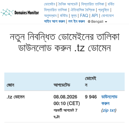
ডোমেইন
|
দৈনিক আপডেট
|
বিস্তারিত তালিকা
|
বর্ধিত
বিস্তারিত তালিকা
|
ঐতিহাসিক বৈশ্বিক
|
প্রযুক্তি
|
অনুসন্ধান
|
মনিটর
|
মূল্য
|
FAQ
|
API
|
যোগাযোগ
সাইন আপ করুন
|
লগ ইন করুন
Bengali
নতুন নিবন্ধিত ডোমেইনের তালিকা
ডাউনলোড করুন .tz ডোমেন
ডোমেই
জোন
আপডেটেড
ন
.tz ডোমেন
08.08.2026
9 946
ডাউনলোড
00:10 (CET)
করুন
পরবর্তী আপডেট 7
(
zip
txt
)
ঘণ্টা