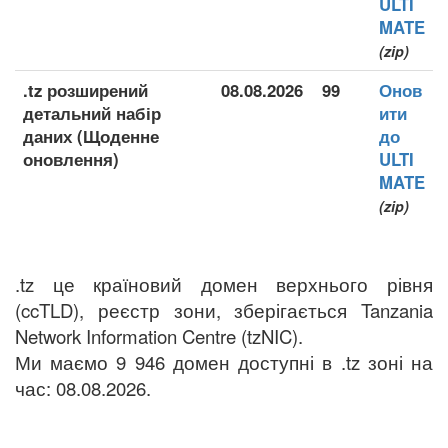
ULTI
MATE
(zip)
.tz розширений
08.08.2026
99
Онов
детальний набір
ити
даних (Щоденне
до
оновлення)
ULTI
MATE
(zip)
.tz це країновий домен верхнього рівня
(ccTLD), реєстр зони, зберігається Tanzania
Network Information Centre (tzNIC).
Ми маємо 9 946 домен доступні в .tz зоні на
час: 08.08.2026.