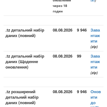
оновлення
txt
)
через 18
годин
.tz детальний набір
08.08.2026
9 946
Зава
даних (повний)
нтаж
ити
(zip)
.tz детальний набір
08.08.2026
99
Зава
даних (Щоденне
нтаж
оновлення)
ити
(zip)
.tz розширений
08.08.2026
9 946
Онов
детальний набір
ити
даних (повний)
до