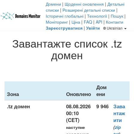
Домени
|
Щоденні оновлення
|
Детальні
списки
|
Розширені детальні списки
|
Історичні глобальні
|
Технології
|
Пошук
|
Моніторинг
|
Ціна
|
FAQ
|
API
|
Контакти
Зареєструватися
|
Увійти
Ukrainian
Завантажте список .tz
домен
Дом
Зона
Оновлено
ени
.tz домен
08.08.2026
9 946
Зава
00:10
нтаж
(CET)
ити
наступне
(
zip