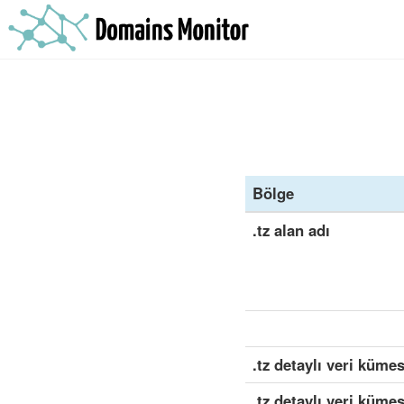
Bölge
.tz alan adı
.tz detaylı veri kümes
.tz detaylı veri küme