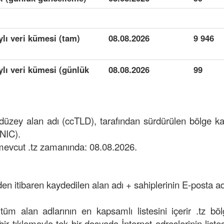
ylı veri kümesi (tam)
08.08.2026
9 946
aylı veri kümesi (günlük
08.08.2026
99
t düzey alan adı (ccTLD), tarafından sürdürülen bölge 
zNIC).
mevcut .tz zamanında: 08.08.2026.
den itibaren kaydedilen alan adı + sahiplerinin E-posta adr
 tüm alan adlarının en kapsamlı listesini içerir .tz bö
k bir tıklamayla tek bir dosyada İnternet adreslerinin listesi