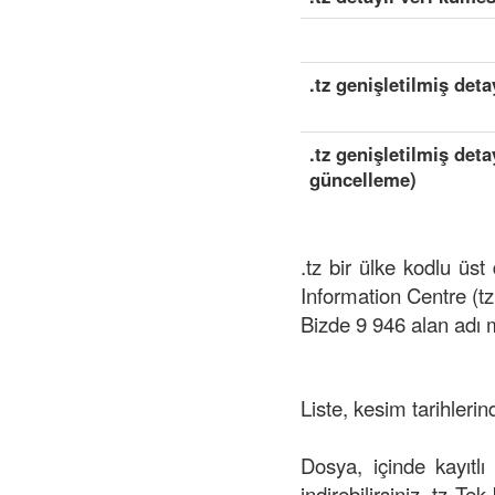
.tz genişletilmiş deta
.tz genişletilmiş det
güncelleme)
.tz bir ülke kodlu üs
Information Centre (t
Bizde 9 946 alan adı 
Liste, kesim tarihlerin
Dosya, içinde kayıtlı
indirebilirsiniz .tz Te