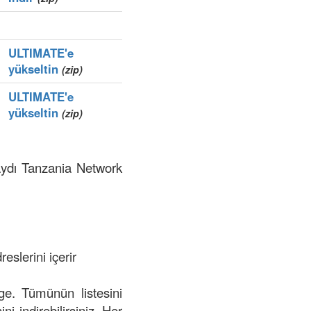
ULTIMATE'e
yükseltin
(zip)
ULTIMATE'e
yükseltin
(zip)
kaydı Tanzania Network
eslerini içerir
lge. Tümünün listesini
ni indirebilirsiniz. Her