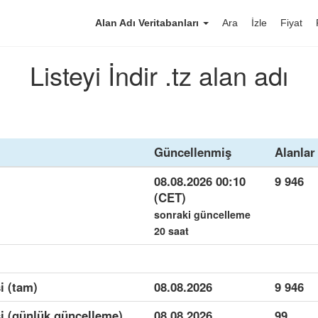
Alan Adı Veritabanları
Ara
İzle
Fiyat
Listeyi İndir .tz alan adı
Güncellenmiş
Alanlar
08.08.2026 00:10
9 946
(CET)
sonraki güncelleme
20 saat
i (tam)
08.08.2026
9 946
si (günlük güncelleme)
08.08.2026
99