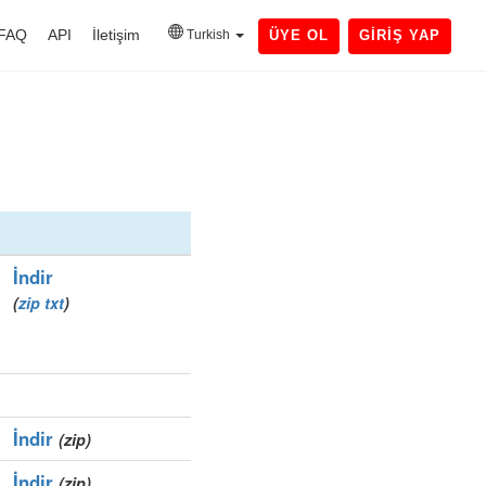
FAQ
API
İletişim
Turkish
ÜYE OL
GIRIŞ YAP
İndir
(
zip
txt
)
İndir
(zip)
İndir
(zip)