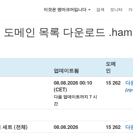
이것은 덴마크어입니다
검색
모니터
가
도메인 목록 다운로드 .ham
도메
업데이트됨
인
08.08.2026 00:10
15 262
다
(CET)
(
zip
다음 업데이트까지 7 시
간
터 세트 (전체)
08.08.2026
15 262
다