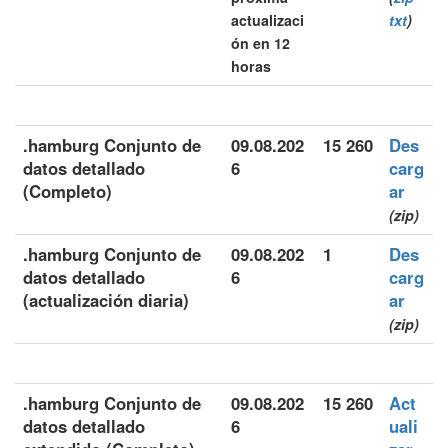
actualizaci
txt
)
ón en 12
horas
.hamburg Conjunto de
09.08.202
15 260
Des
datos detallado
6
carg
(Completo)
ar
(zip)
.hamburg Conjunto de
09.08.202
1
Des
datos detallado
6
carg
(actualización diaria)
ar
(zip)
.hamburg Conjunto de
09.08.202
15 260
Act
datos detallado
6
uali