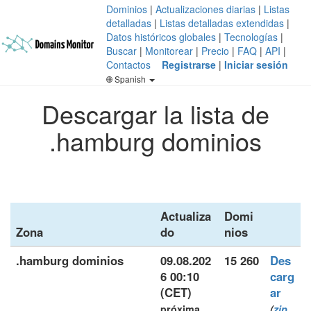
Dominios
|
Actualizaciones diarias
|
Listas
detalladas
|
Listas detalladas extendidas
|
Datos históricos globales
|
Tecnologías
|
Buscar
|
Monitorear
|
Precio
|
FAQ
|
API
|
Contactos
Registrarse
|
Iniciar sesión
Spanish
Descargar la lista de
.hamburg dominios
Actualiza
Domi
Zona
do
nios
.hamburg dominios
09.08.202
15 260
Des
6 00:10
carg
(CET)
ar
próxima
(
zip