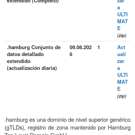
extendido (Completo)
zar
a
ULTI
MAT
E
(zip)
.hamburg Conjunto de
09.08.202
1
Act
datos detallado
6
uali
extendido
zar
(actualización diaria)
a
ULTI
MAT
E
(zip)
.hamburg es una dominio de nivel superior genérico
(gTLDs), registro de zona mantenido por Hamburg