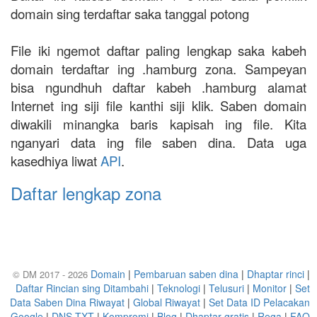
domain sing terdaftar saka tanggal potong
File iki ngemot daftar paling lengkap saka kabeh
domain terdaftar ing .hamburg zona. Sampeyan
bisa ngundhuh daftar kabeh .hamburg alamat
Internet ing siji file kanthi siji klik. Saben domain
diwakili minangka baris kapisah ing file. Kita
nganyari data ing file saben dina. Data uga
kasedhiya liwat
API
.
Daftar lengkap zona
Domain
|
Pembaruan saben dina
|
Dhaptar rinci
|
© DM 2017 - 2026
Daftar Rincian sing Ditambahi
|
Teknologi
|
Telusuri
|
Monitor
|
Set
Data Saben Dina Riwayat
|
Global Riwayat
|
Set Data ID Pelacakan
Google
|
DNS TXT
|
Kompromi
|
Blog
|
Dhaptar gratis
|
Rega
|
FAQ