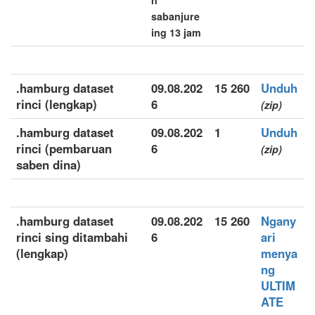
n
sabanjure
ing 13 jam
.hamburg dataset
09.08.202
15 260
Unduh
rinci (lengkap)
6
(zip)
.hamburg dataset
09.08.202
1
Unduh
rinci (pembaruan
6
(zip)
saben dina)
.hamburg dataset
09.08.202
15 260
Ngany
rinci sing ditambahi
6
ari
(lengkap)
menya
ng
ULTIM
ATE