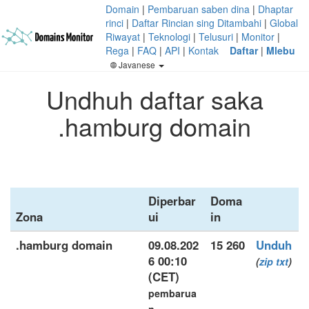
Domain
|
Pembaruan saben dina
|
Dhaptar
rinci
|
Daftar Rincian sing Ditambahi
|
Global
Riwayat
|
Teknologi
|
Telusuri
|
Monitor
|
Rega
|
FAQ
|
API
|
Kontak
Daftar
|
Mlebu
Javanese
Undhuh daftar saka
.hamburg domain
Diperbar
Doma
Zona
ui
in
.hamburg domain
09.08.202
15 260
Unduh
6 00:10
(
zip
txt
)
(CET)
pembarua