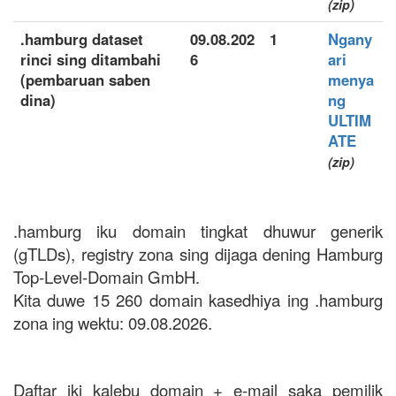
(zip)
.hamburg dataset
09.08.202
1
Ngany
rinci sing ditambahi
6
ari
(pembaruan saben
menya
dina)
ng
ULTIM
ATE
(zip)
.hamburg iku domain tingkat dhuwur generik
(gTLDs), registry zona sing dijaga dening Hamburg
Top-Level-Domain GmbH.
Kita duwe 15 260 domain kasedhiya ing .hamburg
zona ing wektu: 09.08.2026.
Daftar iki kalebu domain + e-mail saka pemilik