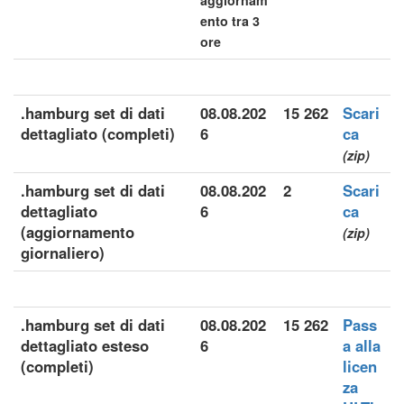
aggiornam
ento tra 3
ore
.hamburg set di dati
08.08.202
15 262
Scari
dettagliato (completi)
6
ca
(zip)
.hamburg set di dati
08.08.202
2
Scari
dettagliato
6
ca
(aggiornamento
(zip)
giornaliero)
.hamburg set di dati
08.08.202
15 262
Pass
dettagliato esteso
6
a alla
(completi)
licen
za