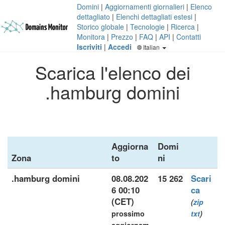
Domini
|
Aggiornamenti giornalieri
|
Elenco
dettagliato
|
Elenchi dettagliati estesi
|
Storico globale
|
Tecnologie
|
Ricerca
|
Monitora
|
Prezzo
|
FAQ
|
API
|
Contatti
Iscriviti
|
Accedi
Italian
Scarica l'elenco dei
.hamburg domini
Aggiorna
Domi
Zona
to
ni
.hamburg domini
08.08.202
15 262
Scari
6 00:10
ca
(CET)
(
zip
prossimo
txt
)