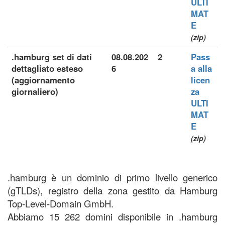
ULTI
MAT
E
(zip)
.hamburg set di dati
08.08.202
2
Pass
dettagliato esteso
6
a alla
(aggiornamento
licen
giornaliero)
za
ULTI
MAT
E
(zip)
.hamburg è un dominio di primo livello generico
(gTLDs), registro della zona gestito da Hamburg
Top-Level-Domain GmbH.
Abbiamo 15 262 domini disponibile in .hamburg