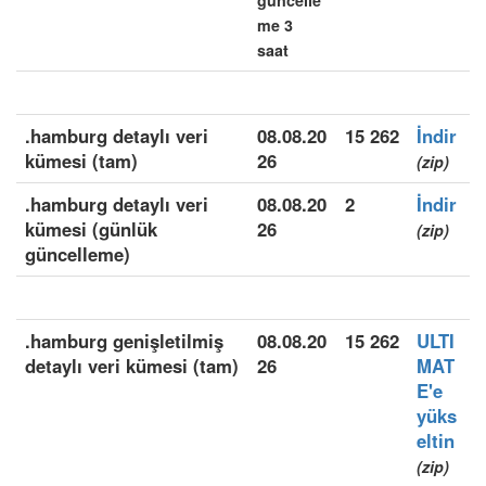
güncelle
me 3
saat
.hamburg detaylı veri
08.08.20
15 262
İndir
kümesi (tam)
26
(zip)
.hamburg detaylı veri
08.08.20
2
İndir
kümesi (günlük
26
(zip)
güncelleme)
.hamburg genişletilmiş
08.08.20
15 262
ULTI
detaylı veri kümesi (tam)
26
MAT
E'e
yüks
eltin
(zip)