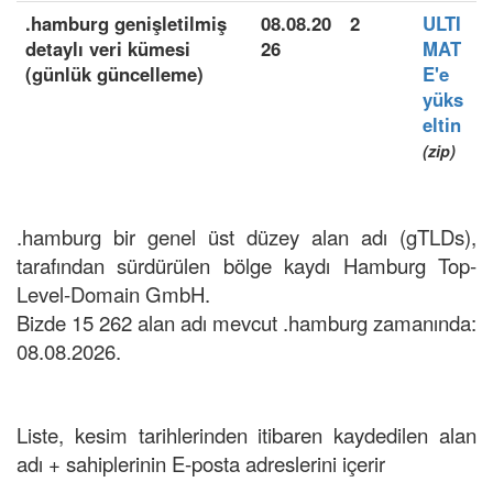
.hamburg genişletilmiş
08.08.20
2
ULTI
detaylı veri kümesi
26
MAT
(günlük güncelleme)
E'e
yüks
eltin
(zip)
.hamburg bir genel üst düzey alan adı (gTLDs),
tarafından sürdürülen bölge kaydı Hamburg Top-
Level-Domain GmbH.
Bizde 15 262 alan adı mevcut .hamburg zamanında:
08.08.2026.
Liste, kesim tarihlerinden itibaren kaydedilen alan
adı + sahiplerinin E-posta adreslerini içerir