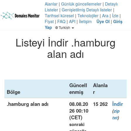
Alanlar
|
Günlük güncellemeler
|
Detaylı
Listeler
|
Genişletilmiş Detaylı listeler
|
Tarihsel küresel
|
Teknolojiler
|
Ara
|
İzle
|
Fiyat
|
FAQ
|
API
|
İletişim
Üye Ol
|
Giriş
Yap
Turkish
Listeyi İndir .hamburg
alan adı
Güncell
Alanla
Bölge
enmiş
r
.hamburg alan adı
08.08.20
15 262
İndir
26 00:10
(
zip
(CET)
txt
)
sonraki