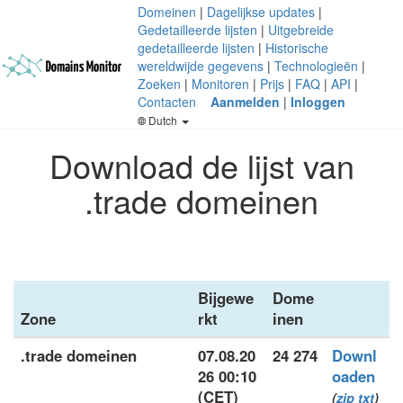
Domeinen
|
Dagelijkse updates
|
Gedetailleerde lijsten
|
Uitgebreide
gedetailleerde lijsten
|
Historische
wereldwijde gegevens
|
Technologieën
|
Zoeken
|
Monitoren
|
Prijs
|
FAQ
|
API
|
Contacten
Aanmelden
|
Inloggen
Dutch
Download de lijst van
.trade domeinen
Bijgewe
Dome
Zone
rkt
inen
.trade domeinen
07.08.20
24 274
Downl
26 00:10
oaden
(CET)
(
zip
txt
)