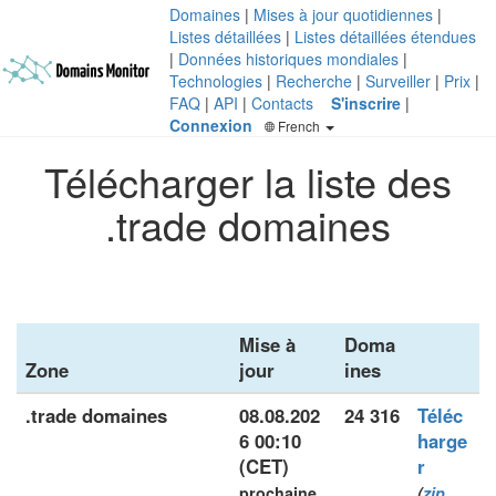
Domaines
|
Mises à jour quotidiennes
|
Listes détaillées
|
Listes détaillées étendues
|
Données historiques mondiales
|
Technologies
|
Recherche
|
Surveiller
|
Prix
|
FAQ
|
API
|
Contacts
S'inscrire
|
Connexion
French
Télécharger la liste des
.trade domaines
Mise à
Doma
Zone
jour
ines
.trade domaines
08.08.202
24 316
Téléc
6 00:10
harge
(CET)
r
prochaine
(
zip