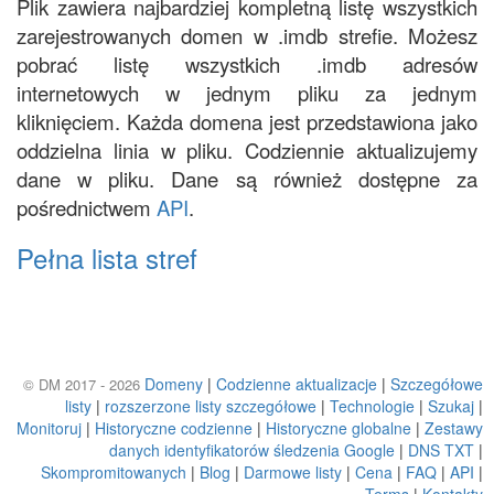
Plik zawiera najbardziej kompletną listę wszystkich
zarejestrowanych domen w .imdb strefie. Możesz
pobrać listę wszystkich .imdb adresów
internetowych w jednym pliku za jednym
kliknięciem. Każda domena jest przedstawiona jako
oddzielna linia w pliku. Codziennie aktualizujemy
dane w pliku. Dane są również dostępne za
pośrednictwem
API
.
Pełna lista stref
Domeny
|
Codzienne aktualizacje
|
Szczegółowe
© DM 2017 - 2026
listy
|
rozszerzone listy szczegółowe
|
Technologie
|
Szukaj
|
Monitoruj
|
Historyczne codzienne
|
Historyczne globalne
|
Zestawy
danych identyfikatorów śledzenia Google
|
DNS TXT
|
Skompromitowanych
|
Blog
|
Darmowe listy
|
Cena
|
FAQ
|
API
|