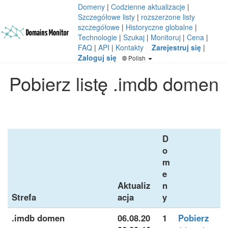
Domeny
|
Codzienne aktualizacje
|
Szczegółowe listy
|
rozszerzone listy
szczegółowe
|
Historyczne globalne
|
Technologie
|
Szukaj
|
Monitoruj
|
Cena
|
FAQ
|
API
|
Kontakty
Zarejestruj się
|
Zaloguj się
Polish
Pobierz listę .imdb domen
D
o
m
e
Aktualiz
n
Strefa
acja
y
.imdb domen
06.08.20
1
Pobierz