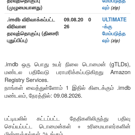
தரவுத்தொகுப்பு
மேம்படுத்த
(முழுமையானது)
வும்
(zip)
.imdb விரிவாக்கப்பட்ட
09.08.20
0
ULTIMATE
விரிவான
26
-க்கு
தரவுத்தொகுப்பு (தினசரி
மேம்படுத்த
புதுப்பிப்பு)
வும்
(zip)
.imdb ஒரு பொது உயர் நிலை டொமைன் (gTLDs),
மண்டல பதிவேடு பராமரிக்கப்படுகிறது Amazon
Registry Services.
நாங்கள் வைத்துள்ளோம் 1 இதில் கிடைக்கும் .imdb
மண்டலம், நேரத்தில்: 09.08.2026.
பட்டியலில் கட்டப்பட்ட தேதிகளிலிருந்து பதிவு
செய்யப்பட்ட டொமைன்கள் + உரிமையாளர்களின்
மின்னஞ்சல்கள் அடங்கும்.