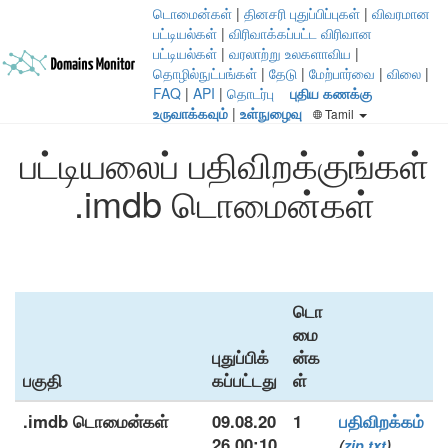
டொமைன்கள்
|
தினசரி புதுப்பிப்புகள்
|
விவரமான
பட்டியல்கள்
|
விரிவாக்கப்பட்ட விரிவான
பட்டியல்கள்
|
வரலாற்று உலகளாவிய
|
தொழில்நுட்பங்கள்
|
தேடு
|
மேற்பார்வை
|
விலை
|
FAQ
|
API
|
தொடர்பு
புதிய கணக்கு
உருவாக்கவும்
|
உள்நுழைவு
Tamil
பட்டியலைப் பதிவிறக்குங்கள்
.imdb டொமைன்கள்
டொ
மை
புதுப்பிக்
ன்க
பகுதி
கப்பட்டது
ள்
.imdb டொமைன்கள்
09.08.20
1
பதிவிறக்கம்
26 00:10
(
zip
txt
)