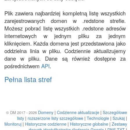
Plik zawiera najbardziej kompletną listę wszystkich
zarejestrowanych domen w .redstone strefie.
Możesz pobrać listę wszystkich .redstone adresów
internetowych w jednym pliku za jednym
kliknięciem. Każda domena jest przedstawiona jako
oddzielna linia w pliku. Codziennie aktualizujemy
dane w pliku. Dane są również dostępne za
pośrednictwem
API
.
Pełna lista stref
Domeny
|
Codzienne aktualizacje
|
Szczegółowe
© DM 2017 - 2026
listy
|
rozszerzone listy szczegółowe
|
Technologie
|
Szukaj
|
Monitoruj
|
Historyczne codzienne
|
Historyczne globalne
|
Zestawy
danych identyfikatorów śledzenia Google
|
DNS TXT
|