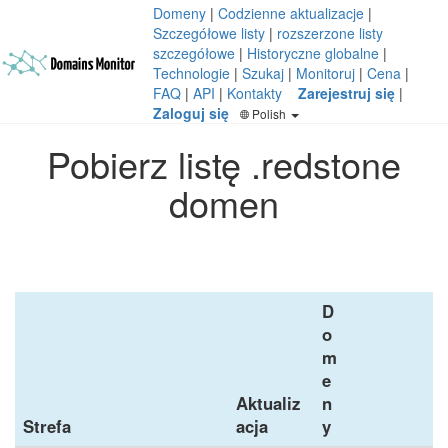
Domeny
|
Codzienne aktualizacje
|
Szczegółowe listy
|
rozszerzone listy
szczegółowe
|
Historyczne globalne
|
Technologie
|
Szukaj
|
Monitoruj
|
Cena
|
FAQ
|
API
|
Kontakty
Zarejestruj się
|
Zaloguj się
Polish
Pobierz listę .redstone
domen
D
o
m
e
Aktualiz
n
Strefa
acja
y