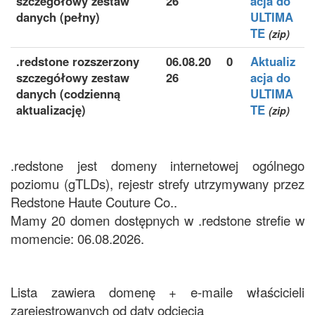
szczegółowy zestaw
26
acja do
danych (pełny)
ULTIMA
TE
(zip)
.redstone rozszerzony
06.08.20
0
Aktualiz
szczegółowy zestaw
26
acja do
danych (codzienną
ULTIMA
aktualizację)
TE
(zip)
.redstone jest domeny internetowej ogólnego
poziomu (gTLDs), rejestr strefy utrzymywany przez
Redstone Haute Couture Co..
Mamy 20 domen dostępnych w .redstone strefie w
momencie: 06.08.2026.
Lista zawiera domenę + e-maile właścicieli
zarejestrowanych od daty odcięcia