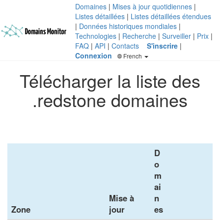
Domaines
|
Mises à jour quotidiennes
|
Listes détaillées
|
Listes détaillées étendues
|
Données historiques mondiales
|
Technologies
|
Recherche
|
Surveiller
|
Prix
|
FAQ
|
API
|
Contacts
S'inscrire
|
Connexion
French
Télécharger la liste des
.redstone domaines
D
o
m
ai
Mise à
n
Zone
jour
es