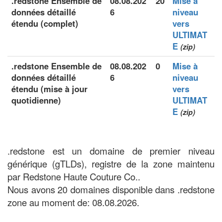
.redstone Ensemble de
08.08.202
20
Mise à
données détaillé
6
niveau
étendu (complet)
vers
ULTIMAT
E
(zip)
.redstone Ensemble de
08.08.202
0
Mise à
données détaillé
6
niveau
étendu (mise à jour
vers
quotidienne)
ULTIMAT
E
(zip)
.redstone est un domaine de premier niveau
générique (gTLDs), registre de la zone maintenu
par Redstone Haute Couture Co..
Nous avons 20 domaines disponible dans .redstone
zone au moment de: 08.08.2026.