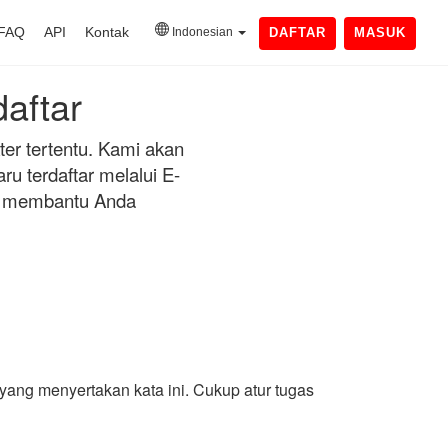
FAQ
API
Kontak
Indonesian
DAFTAR
MASUK
aftar
r tertentu. Kami akan
u terdaftar melalui E-
an membantu Anda
ang menyertakan kata ini. Cukup atur tugas