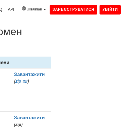
Q
API
Ukrainian
ЗАРЕЄСТРУВАТИСЯ
УВІЙТИ
домен
ени
Завантажити
(
zip
txt
)
Завантажити
(zip)