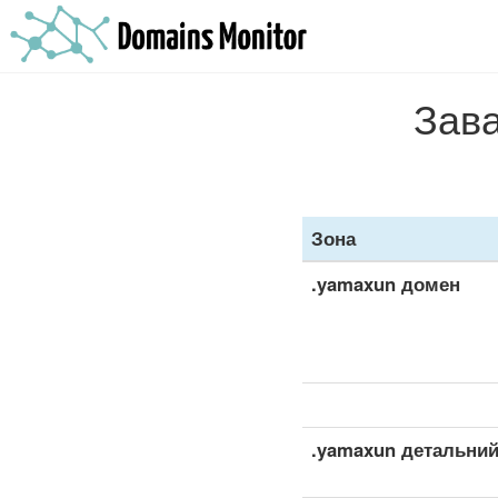
Зава
Зона
.yamaxun домен
.yamaxun детальний