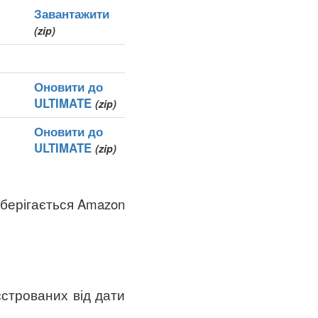
Завантажити
(zip)
Оновити до
ULTIMATE
(zip)
Оновити до
ULTIMATE
(zip)
зберігається Amazon
єстрованих від дати