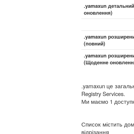
.yamaxun детальний
оновлення)
.yamaxun розширени
(повний)
.yamaxun розширени
(Щоденне оновленн
.yamaxun це загаль
Registry Services.
Ми маємо 1 доступні
Список містить дом
відрізання