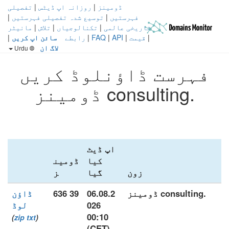
ڈومینز
|
روزانہ اپ ڈیٹس
|
تفصیلی
فہرستیں
|
توسیع شدہ تفصیلی فہرستیں
|
تاریخی عالمی
|
تکنالوجیاں
|
تلاش
|
مانیٹر
|
قیمت
|
API
|
FAQ
|
رابطے
سائن اپ کریں
|
لاگ ان
Urdu
فہرست ڈاؤنلوڈ کریں
.consulting ڈومینز
اپ ڈیٹ
کیا
ڈومین
زون
گیا
ز
.consulting ڈومینز
06.08.2
39 636
ڈاؤن
026
لوڈ
00:10
)
zip
txt
(
(CET)