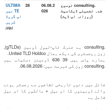
.consulting توسیع
06.08.2
28
ULTIMA
شدہ تفصیلی ڈیٹاسیٹ
026
TE میں
(روزانہ اپ ڈیٹ)
اپ گریڈ
کریں
(zip)
.consulting ہے جنرک ٹاپ-لیول ڈومین (gTLDs),
زون ریجسٹری کی دیکھ بھال United TLD Holdco.
ہمارے پاس ہیں 39 636 ڈومینز دستیاب ہیں
.consulting زون کی فہرست میں: 06.08.2026.
فائل میں دنوں تاریخی تقاضوں سے رجسٹر ہونے
والے ڈومینوں کا ای میل + مالکوں کا ای میل
شامل ہے