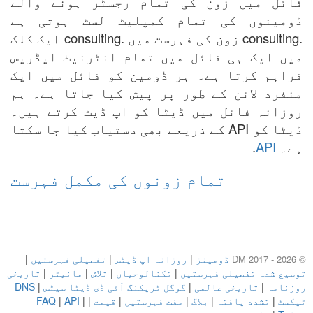
فائل میں زون کی تمام رجسٹر ہونے والے
ڈومینوں کی تمام کمپلیٹ لسٹ ہوتی ہے
.consulting زون کی فہرست میں .consulting ایک کلک
میں ایک ہی فائل میں تمام انٹرنیٹ ایڈریس
فراہم کرتا ہے۔ ہر ڈومین کو فائل میں ایک
منفرد لائن کے طور پر پیش کیا جاتا ہے۔ ہم
روزانہ فائل میں ڈیٹا کو اپ ڈیٹ کرتے ہیں۔
ڈیٹا کو API کے ذریعے بھی دستیاب کیا جا سکتا
ہے۔
API
.
تمام زونوں کی مکمل فہرست
ڈومینز
|
روزانہ اپ ڈیٹس
|
تفصیلی فہرستیں
|
© DM 2017 - 2026
توسیع شدہ تفصیلی فہرستیں
|
تکنالوجیاں
|
تلاش
|
مانیٹر
|
تاریخی
روزنامہ
|
تاریخی عالمی
|
گوگل ٹریکنگ آئی ڈی ڈیٹا سیٹس
|
DNS
ٹیکسٹ
|
تشدد یافتہ
|
بلاگ
|
مفت فہرستیں
|
قیمت
|
|
API
|
FAQ