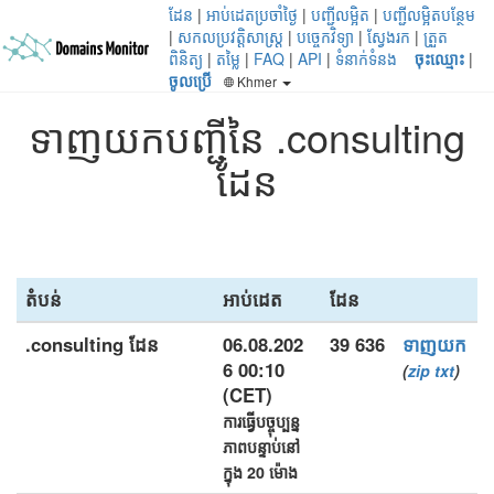
ដែន
|
អាប់ដេតប្រចាំថ្ងៃ
|
បញ្ជីលម្អិត
|
បញ្ជីលម្អិតបន្ថែម
|
សកលប្រវត្តិសាស្ត្រ
|
បច្ចេកវិទ្យា
|
ស្វែងរក
|
ត្រួត
ពិនិត្យ
|
តម្លៃ
|
FAQ
|
API
|
ទំនាក់ទំនង
ចុះឈ្មោះ
|
ចូលប្រើ
Khmer
ទាញយកបញ្ជីនៃ .consulting
ដែន
តំបន់
អាប់ដេត
ដែន
.consulting ដែន
06.08.202
39 636
ទាញយក
6 00:10
(
zip
txt
)
(CET)
ការធ្វើបច្ចុប្បន្ន
ភាពបន្ទាប់នៅ
ក្នុង 20 ម៉ោង