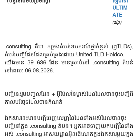
(បន្ទាន់សម័យប្រចាំថ្ងៃ)
ឡើងទៅ
ULTIM
ATE
(zip)
.consulting គឺជា កម្រងតំបន់ឧបករណ៍ថ្នាក់ខ្ពស់ (gTLDs),
តំបន់បញ្ជីដែនដែលគ្រប់គ្រងដោយ United TLD Holdco.
យើងមាន 39 636 ដែន មានស្រាប់នៅ .consulting តំបន់
នៅពេល: 06.08.2026.
បញ្ជីនេះរួមបញ្ចូលដែន + អ៊ីម៉ែលនៃម្ចាស់ដែនដែលបានចុះបញ្ជីពី
កាលបរិច្ឆេទដែលបានកំណត់
ឯកសារនេះមានបញ្ជីពេញលេញនៃដែនទាំងអស់ដែលបានចុះ
បញ្ជីនៅក្នុង .consulting តំបន់។ អ្នកអាចទាញយកបញ្ជីនៃទាំង
អស់ .consulting អាសយដ្ឋានអ៊ីនធើណេតក្នុងឯកសារមួយក្នុង