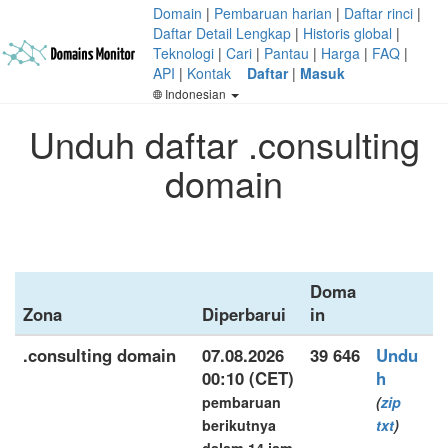
Domain
|
Pembaruan harian
|
Daftar rinci
|
Daftar Detail Lengkap
|
Historis global
|
Teknologi
|
Cari
|
Pantau
|
Harga
|
FAQ
|
API
|
Kontak
Daftar
|
Masuk
Indonesian
Unduh daftar .consulting
domain
Doma
Zona
Diperbarui
in
.consulting domain
07.08.2026
39 646
Undu
00:10 (CET)
h
pembaruan
(
zip
berikutnya
txt
)