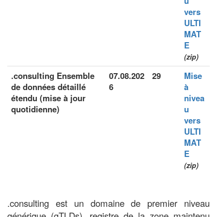
u
vers
ULTI
MAT
E
(zip)
.consulting Ensemble
07.08.202
29
Mise
de données détaillé
6
à
étendu (mise à jour
nivea
quotidienne)
u
vers
ULTI
MAT
E
(zip)
.consulting est un domaine de premier niveau
générique (gTLDs), registre de la zone maintenu