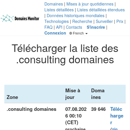
Domaines
|
Mises à jour quotidiennes
|
Listes détaillées
|
Listes détaillées étendues
|
Données historiques mondiales
|
Technologies
|
Recherche
|
Surveiller
|
Prix
|
FAQ
|
API
|
Contacts
S'inscrire
|
Connexion
French
Télécharger la liste des
.consulting domaines
Mise à
Doma
Zone
jour
ines
.consulting domaines
07.08.202
39 646
Téléc
6 00:10
harge
(CET)
r
prochaine
(
zip