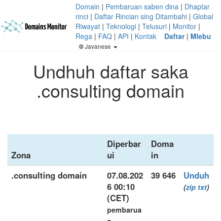
Domain
|
Pembaruan saben dina
|
Dhaptar
rinci
|
Daftar Rincian sing Ditambahi
|
Global
Riwayat
|
Teknologi
|
Telusuri
|
Monitor
|
Rega
|
FAQ
|
API
|
Kontak
Daftar
|
Mlebu
Javanese
Undhuh daftar saka
.consulting domain
Diperbar
Doma
Zona
ui
in
.consulting domain
07.08.202
39 646
Unduh
6 00:10
(
zip
txt
)
(CET)
pembarua