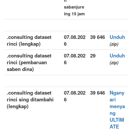
n
sabanjure
ing 15 jam
.consulting dataset
07.08.202
39 646
Unduh
rinci (lengkap)
6
(zip)
.consulting dataset
07.08.202
29
Unduh
rinci (pembaruan
6
(zip)
saben dina)
.consulting dataset
07.08.202
39 646
Ngany
rinci sing ditambahi
6
ari
(lengkap)
menya
ng
ULTIM
ATE