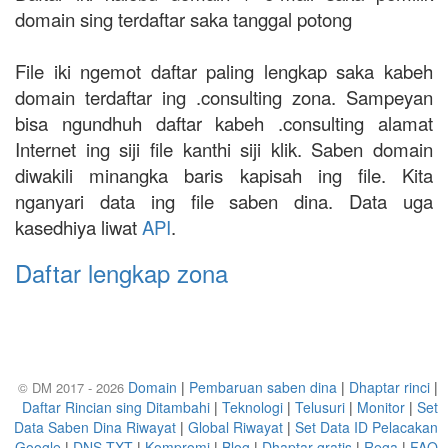
domain sing terdaftar saka tanggal potong
File iki ngemot daftar paling lengkap saka kabeh
domain terdaftar ing .consulting zona. Sampeyan
bisa ngundhuh daftar kabeh .consulting alamat
Internet ing siji file kanthi siji klik. Saben domain
diwakili minangka baris kapisah ing file. Kita
nganyari data ing file saben dina. Data uga
kasedhiya liwat
API
.
Daftar lengkap zona
Domain
|
Pembaruan saben dina
|
Dhaptar rinci
|
© DM 2017 - 2026
Daftar Rincian sing Ditambahi
|
Teknologi
|
Telusuri
|
Monitor
|
Set
Data Saben Dina Riwayat
|
Global Riwayat
|
Set Data ID Pelacakan
Google
|
DNS TXT
|
Kompromi
|
Blog
|
Dhaptar gratis
|
Rega
|
FAQ