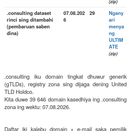
(zip)
.consulting dataset
07.08.202
29
Ngany
rinci sing ditambahi
6
ari
(pembaruan saben
menya
dina)
ng
ULTIM
ATE
(zip)
.consulting iku domain tingkat dhuwur generik
(gTLDs), registry zona sing dijaga dening United
TLD Holdco.
Kita duwe 39 646 domain kasedhiya ing .consulting
zona ing wektu: 07.08.2026.
Daftar iki kalebu domain + e-mail saka pemilik