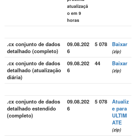
atualizaçã
o em 9
horas
.cx conjunto de dados
09.08.202
5 078
Baixar
detalhado (completo)
6
(zip)
.cx conjunto de dados
09.08.202
44
Baixar
detalhado (atualização
6
(zip)
diária)
.cx conjunto de dados
09.08.202
5 078
Atualiz
detalhado estendido
6
e para
(completo)
ULTIM
ATE
(zip)