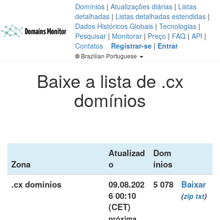
Domínios
|
Atualizações diárias
|
Listas
detalhadas
|
Listas detalhadas estendidas
|
Dados Históricos Globais
|
Tecnologias
|
Pesquisar
|
Monitorar
|
Preço
|
FAQ
|
API
|
Contatos
Registrar-se
|
Entrar
Brazilian Portuguese
Baixe a lista de .cx
domínios
Atualizad
Dom
Zona
o
ínios
.cx domínios
09.08.202
5 078
Baixar
6 00:10
(
zip
txt
)
(CET)
próxima