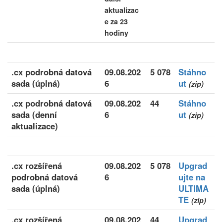
aktualizac
e za 23
hodiny
.cx podrobná datová
09.08.202
5 078
Stáhno
sada (úplná)
6
ut
(zip)
.cx podrobná datová
09.08.202
44
Stáhno
sada (denní
6
ut
(zip)
aktualizace)
.cx rozšířená
09.08.202
5 078
Upgrad
podrobná datová
6
ujte na
sada (úplná)
ULTIMA
TE
(zip)
.cx rozšířená
09.08.202
44
Upgrad