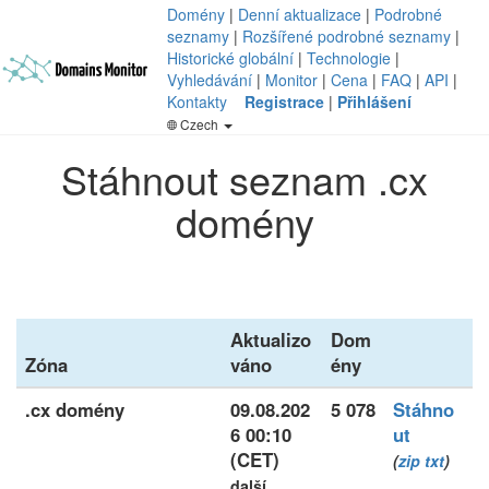
Domény
|
Denní aktualizace
|
Podrobné
seznamy
|
Rozšířené podrobné seznamy
|
Historické globální
|
Technologie
|
Vyhledávání
|
Monitor
|
Cena
|
FAQ
|
API
|
Kontakty
Registrace
|
Přihlášení
Czech
Stáhnout seznam .cx
domény
Aktualizo
Dom
Zóna
váno
ény
.cx domény
09.08.202
5 078
Stáhno
6 00:10
ut
(CET)
(
zip
txt
)
další