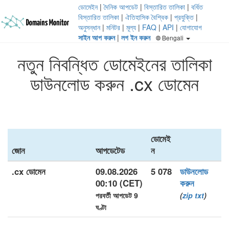
ডোমেইন
|
দৈনিক আপডেট
|
বিস্তারিত তালিকা
|
বর্ধিত
বিস্তারিত তালিকা
|
ঐতিহাসিক বৈশ্বিক
|
প্রযুক্তি
|
অনুসন্ধান
|
মনিটর
|
মূল্য
|
FAQ
|
API
|
যোগাযোগ
সাইন আপ করুন
|
লগ ইন করুন
Bengali
নতুন নিবন্ধিত ডোমেইনের তালিকা
ডাউনলোড করুন .cx ডোমেন
ডোমেই
জোন
আপডেটেড
ন
.cx ডোমেন
09.08.2026
5 078
ডাউনলোড
00:10 (CET)
করুন
পরবর্তী আপডেট 9
(
zip
txt
)
ঘণ্টা