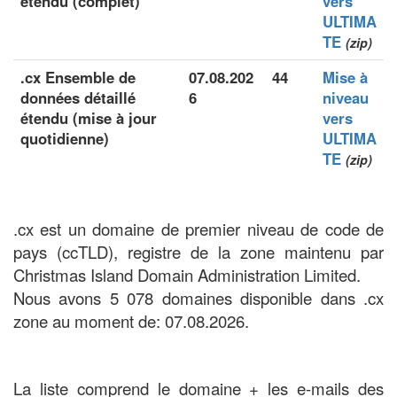
étendu (complet)
vers
ULTIMA
TE
(zip)
.cx Ensemble de
07.08.202
44
Mise à
données détaillé
6
niveau
étendu (mise à jour
vers
quotidienne)
ULTIMA
TE
(zip)
.cx est un domaine de premier niveau de code de
pays (ccTLD), registre de la zone maintenu par
Christmas Island Domain Administration Limited.
Nous avons 5 078 domaines disponible dans .cx
zone au moment de: 07.08.2026.
La liste comprend le domaine + les e-mails des