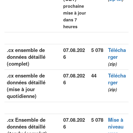
prochaine
mise à jour
dans 7
heures
.cx ensemble de
07.08.202
5 078
Télécha
données détaillé
6
rger
(complet)
(zip)
.cx ensemble de
07.08.202
44
Télécha
données détaillé
6
rger
(mise à jour
(zip)
quotidienne)
.cx Ensemble de
07.08.202
5 078
Mise à
données détaillé
6
niveau