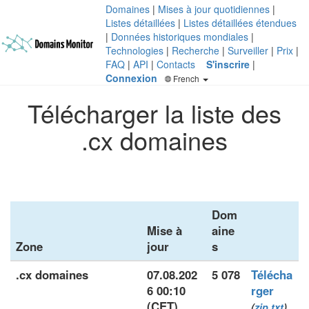
Domaines
|
Mises à jour quotidiennes
|
Listes détaillées
|
Listes détaillées étendues
|
Données historiques mondiales
|
Technologies
|
Recherche
|
Surveiller
|
Prix
|
FAQ
|
API
|
Contacts
S'inscrire
|
Connexion
French
Télécharger la liste des
.cx domaines
Dom
Mise à
aine
Zone
jour
s
.cx domaines
07.08.202
5 078
Télécha
6 00:10
rger
(CET)
(
zip
txt
)