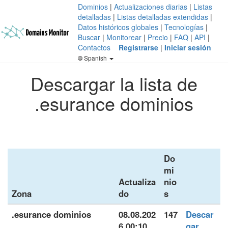
Dominios
|
Actualizaciones diarias
|
Listas
detalladas
|
Listas detalladas extendidas
|
Datos históricos globales
|
Tecnologías
|
Buscar
|
Monitorear
|
Precio
|
FAQ
|
API
|
Contactos
Registrarse
|
Iniciar sesión
Spanish
Descargar la lista de
.esurance dominios
Do
mi
Actualiza
nio
Zona
do
s
.esurance dominios
08.08.202
147
Descar
6 00:10
gar