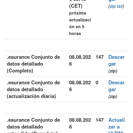
(CET)
(
zip
txt
)
próxima
actualizaci
ón en 5
horas
.esurance Conjunto de
08.08.202
147
Descar
datos detallado
6
gar
(Completo)
(zip)
.esurance Conjunto de
08.08.202
0
Descar
datos detallado
6
gar
(actualización diaria)
(zip)
.esurance Conjunto de
08.08.202
147
Actuali
datos detallado
6
zar a