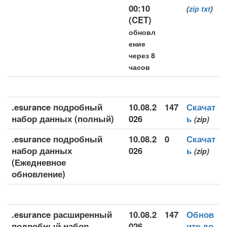
00:10
(
zip
txt
)
(CET)
обновл
ение
через 8
часов
.esurance подробный
10.08.2
147
Скачат
набор данных (полный)
026
ь
(zip)
.esurance подробный
10.08.2
0
Скачат
набор данных
026
ь
(zip)
(Ежедневное
обновление)
.esurance расширенный
10.08.2
147
Обнов
подробный набор
026
ите до