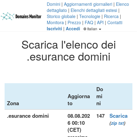
Domini
|
Aggiornamenti giornalieri
|
Elenco
dettagliato
|
Elenchi dettagliati estesi
|
Storico globale
|
Tecnologie
|
Ricerca
|
Monitora
|
Prezzo
|
FAQ
|
API
|
Contatti
Iscriviti
|
Accedi
Italian
Scarica l'elenco dei
.esurance domini
Do
Aggiorna
mi
Zona
to
ni
.esurance domini
08.08.202
147
Scarica
6 00:10
(
zip
txt
)
(CET)