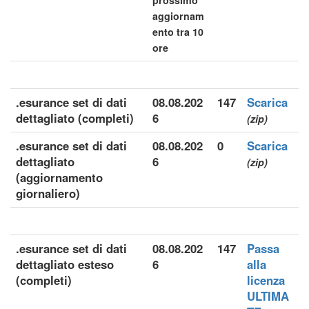
prossimo
aggiornam
ento tra 10
ore
.esurance set di dati
08.08.202
147
Scarica
dettagliato (completi)
6
(zip)
.esurance set di dati
08.08.202
0
Scarica
dettagliato
6
(zip)
(aggiornamento
giornaliero)
.esurance set di dati
08.08.202
147
Passa
dettagliato esteso
6
alla
(completi)
licenza
ULTIMA