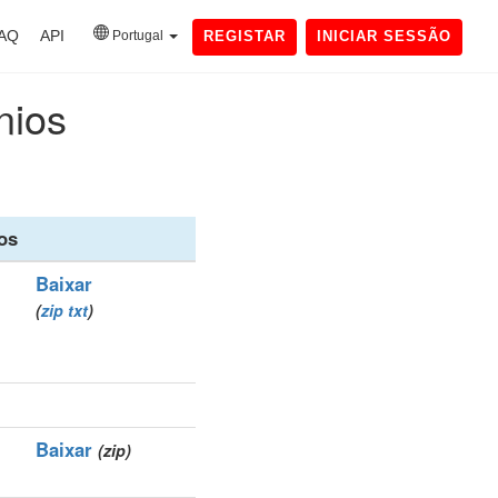
AQ
API
Portugal
REGISTAR
INICIAR SESSÃO
nios
os
Baixar
(
zip
txt
)
Baixar
(zip)