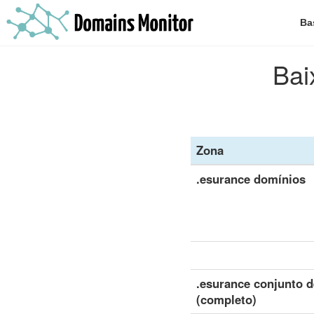
Ba
Bai
Zona
.esurance domínios
.esurance conjunto 
(completo)