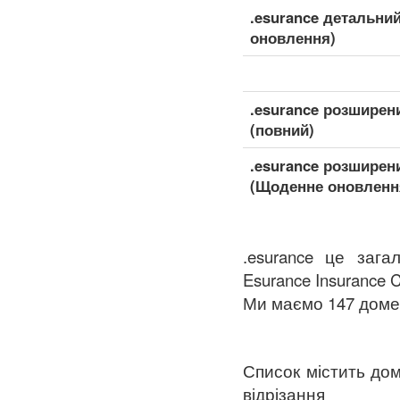
.esurance детальни
оновлення)
.esurance розширен
(повний)
.esurance розширен
(Щоденне оновленн
.esurance це зага
Esurance Insurance 
Ми маємо 147 домен 
Список містить дом
відрізання