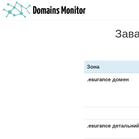
Зава
Зона
.esurance домен
.esurance детальний