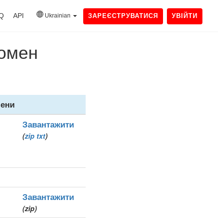
Q
API
Ukrainian
ЗАРЕЄСТРУВАТИСЯ
УВІЙТИ
домен
ени
Завантажити
(
zip
txt
)
Завантажити
(zip)