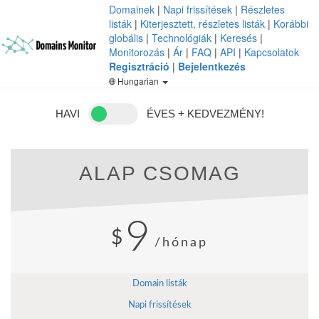
Domainek
|
Napi frissítések
|
Részletes
listák
|
Kiterjesztett, részletes listák
|
Korábbi
globális
|
Technológiák
|
Keresés
|
Monitorozás
|
Ár
|
FAQ
|
API
|
Kapcsolatok
Regisztráció
|
Bejelentkezés
Hungarian
HAVI
ÉVES + KEDVEZMÉNY!
ALAP CSOMAG
9
$
/hónap
Domain listák
Napi frissítések