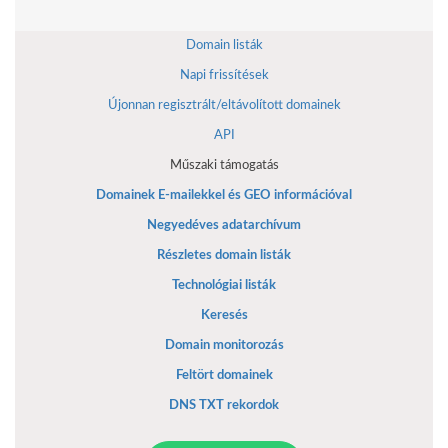
Domain listák
Napi frissítések
Újonnan regisztrált/eltávolított domainek
API
Műszaki támogatás
Domainek E-mailekkel és GEO információval
Negyedéves adatarchívum
Részletes domain listák
Technológiai listák
Keresés
Domain monitorozás
Feltört domainek
DNS TXT rekordok