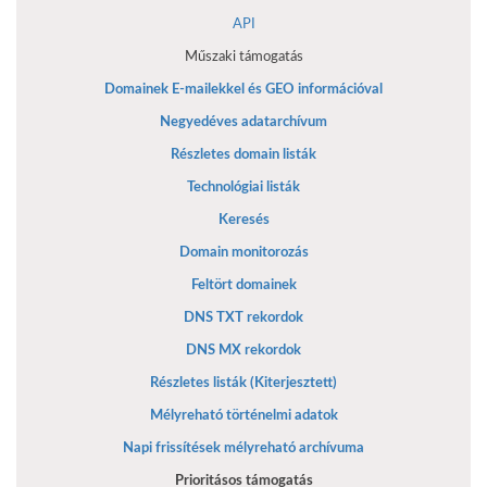
API
Műszaki támogatás
Domainek E-mailekkel és GEO információval
Negyedéves adatarchívum
Részletes domain listák
Technológiai listák
Keresés
Domain monitorozás
Feltört domainek
DNS TXT rekordok
DNS MX rekordok
Részletes listák (Kiterjesztett)
Mélyreható történelmi adatok
Napi frissítések mélyreható archívuma
Prioritásos támogatás