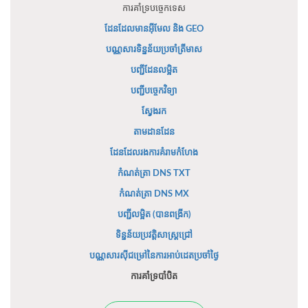
ការគាំទ្របច្ចេកទេស
ដែនដែលមានអ៊ីមែល និង GEO
បណ្ណសារទិន្នន័យប្រចាំត្រីមាស
បញ្ជីដែនលម្អិត
បញ្ជីបច្ចេកវិទ្យា
ស្វែងរក
តាមដានដែន
ដែនដែលរងការគំរាមកំហែង
កំណត់ត្រា DNS TXT
កំណត់ត្រា DNS MX
បញ្ជីលម្អិត (បានពង្រីក)
ទិន្នន័យប្រវត្តិសាស្ត្រជ្រៅ
បណ្ណសារស៊ីជម្រៅនៃការអាប់ដេតប្រចាំថ្ងៃ
ការគាំទ្របាំបិត