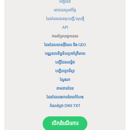
បញ្ជីដែន
អាប់ដេតប្រចាំថ្ងៃ
ដែនដែលបានចុះបញ្ជី/លុបថ្មី
API
ការគាំទ្របច្ចេកទេស
ដែនដែលមានអ៊ីមែល និង GEO
បណ្ណសារទិន្នន័យប្រចាំត្រីមាស
បញ្ជីដែនលម្អិត
បញ្ជីបច្ចេកវិទ្យា
ស្វែងរក
តាមដានដែន
ដែនដែលរងការគំរាមកំហែង
កំណត់ត្រា DNS TXT
បើកដំណើរការ