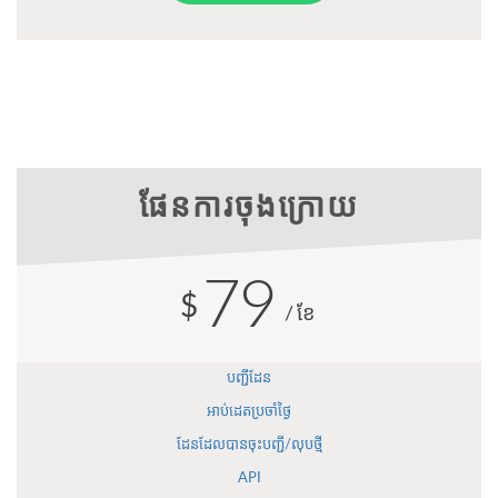
ផែនការចុងក្រោយ
79
$
/ខែ
បញ្ជីដែន
អាប់ដេតប្រចាំថ្ងៃ
ដែនដែលបានចុះបញ្ជី/លុបថ្មី
API