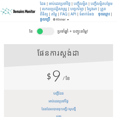
ដែន
|
អាប់ដេតប្រចាំថ្ងៃ
|
បញ្ជីលម្អិត
|
បញ្ជីលម្អិតបន្ថែម
|
សកលប្រវត្តិសាស្ត្រ
|
បច្ចេកវិទ្យា
|
ស្វែងរក
|
ត្រួត
ពិនិត្យ
|
តម្លៃ
|
FAQ
|
API
|
ទំនាក់ទំនង
ចុះឈ្មោះ
|
ចូលប្រើ
Khmer
ខែ
ប្រចាំឆ្នាំ + បញ្ចុះតម្លៃ!
ផែនការស្តង់ដា
9
$
/ខែ
បញ្ជីដែន
អាប់ដេតប្រចាំថ្ងៃ
ដែនដែលបានចុះបញ្ជី/លុបថ្មី