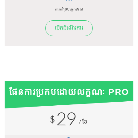
API
ការគាំទ្របច្ចេកទេស
បើកដំណើរការ
ផែនការប្រកបដោយលក្ខណៈ PRO
29
$
/ខែ